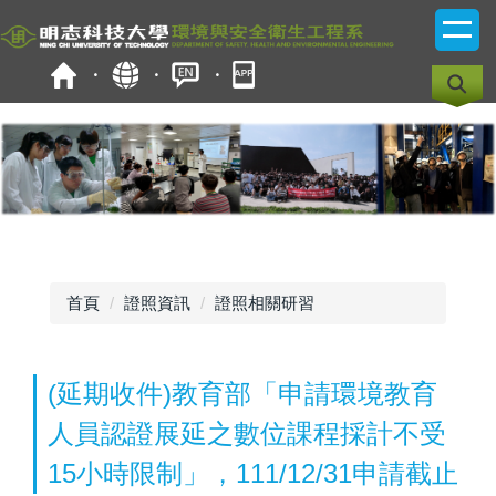
跳
到
主
要
內
容
區
首頁
證照資訊
證照相關研習
(延期收件)教育部「申請環境教育
人員認證展延之數位課程採計不受
15小時限制」，111/12/31申請截止