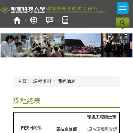
跳
到
主
要
內
容
區
首頁
課程規劃
課程總表
課程總表
環境工程碩士班
四技
日間部
四技
進修部
(原名環境與資源