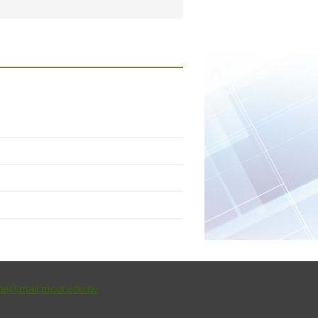
e@mail.mcut.edu.tw