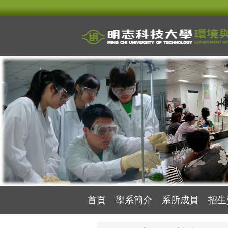
跳
到
主
要
內
容
區
首頁
學系簡介
系所成員
招生