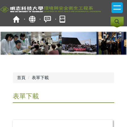
跳
到
主
要
內
容
區
首頁
表單下載
表單下載