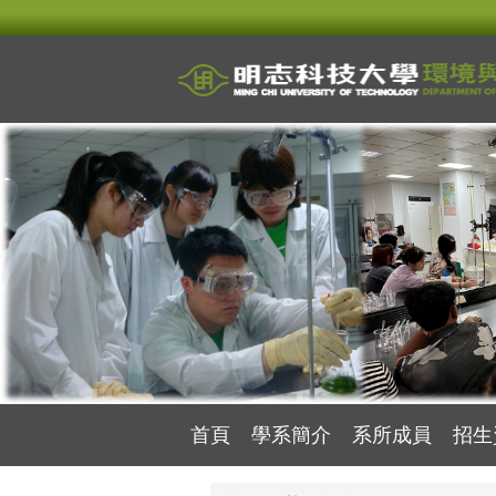
跳
到
主
要
內
容
區
首頁
學系簡介
系所成員
招生