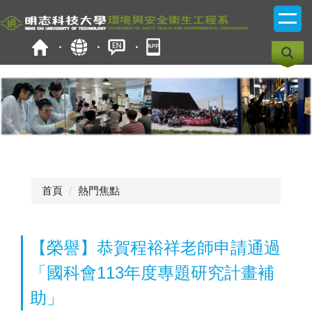
跳
到
主
要
內
容
區
首頁
熱門焦點
【榮譽】恭賀程裕祥老師申請通過
「國科會113年度專題研究計畫補
助」