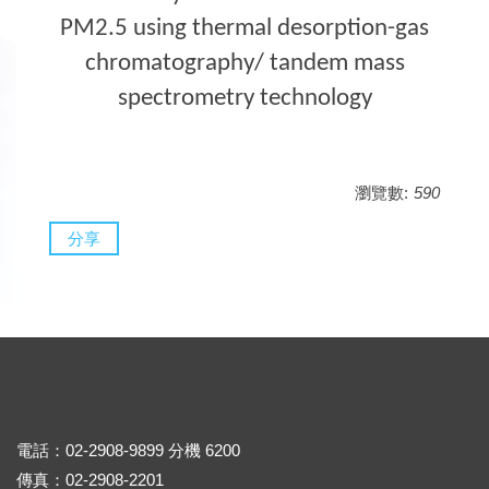
PM2.5 using thermal desorption-gas
chromatography/ tandem mass
spectrometry technology
瀏覽數:
590
分享
電話：02-2908-9899 分機 6200
傳真：02-2908-2201