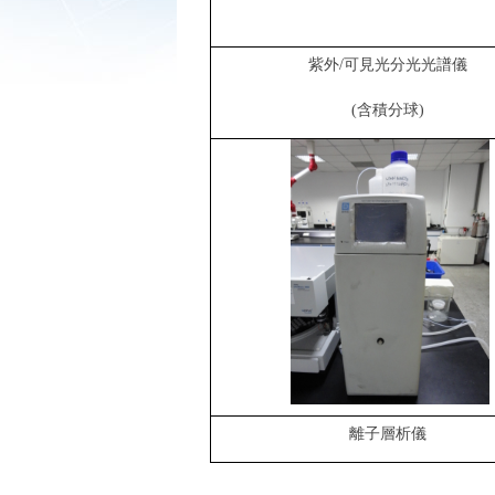
紫外
/
可見光分光光譜儀
(
含積分球
)
離子層析儀