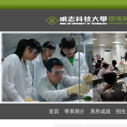
跳
到
主
要
內
容
區
首頁
學系簡介
系所成員
招生