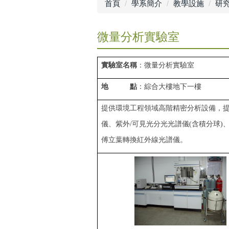
首頁
學系簡介
教學設施
研
微量分析實驗室
實驗室名稱
：微量分析實驗室
地 點
：綜合大樓地下一樓
提供環境工程領域高階精密分析設備，
儀、
紫外
/
可見光分光光譜儀
(
含積分球
)
傅立葉轉換紅外線光譜儀。