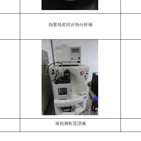
熱重熱差
同步熱分析儀
液相層析質譜儀