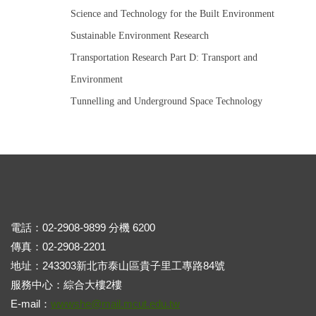
Science and Technology for the Built Environment
Sustainable Environment Research
Transportation Research Part D: Transport and
Environment
Tunnelling and Underground Space Technology
電話：02-2908-9899 分機 6200
傳真：02-2908-2201
地址：243303新北市泰山區貴子里工專路84號
服務中心：綜合大樓2樓
E-mail：
wwwshe@mail.mcut.edu.tw